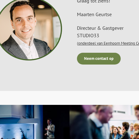
Graag tot ziens!
Maarten Geurtse
Directeur & Gastgever
STUDIO33
(
onderdeel van Eenhoorn Meeting Ce
Neem contact op