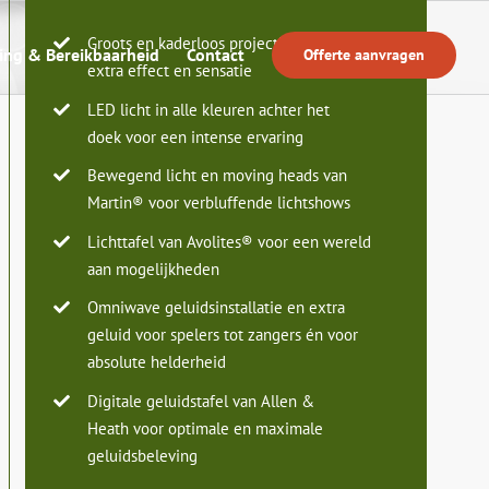
Groots en kaderloos projectiedoek voor
Home
ing & Bereikbaarheid
Contact
Offerte aanvragen
extra effect en sensatie
LED licht in alle kleuren achter het
doek voor een intense ervaring
Bewegend licht en moving heads van
Martin® voor verbluffende lichtshows
Lichttafel van Avolites® voor een wereld
aan mogelijkheden
Omniwave geluidsinstallatie en extra
geluid voor spelers tot zangers én voor
absolute helderheid
Digitale geluidstafel van Allen &
Heath voor optimale en maximale
geluidsbeleving