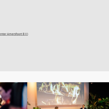
nter Amersfoort B.V.
)